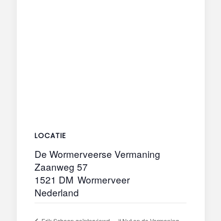
LOCATIE
De Wormerveerse Vermaning
Zaanweg 57
1521 DM
Wormerveer
Nederland
Erik Schaap geïnterviewd
‘t Nut en de Vermaning