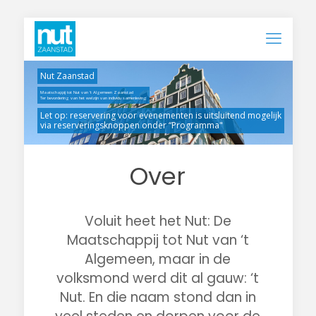
Nut Zaanstad
Maatschappij tot Nut van ‘t Algemeen Zaanstad
Ter bevordering van het welzijn van individu samenleving
Let op: reservering voor evenementen is uitsluitend mogelijk
via reserveringsknoppen onder “Programma"
Over
Voluit heet het Nut: De
Maatschappij tot Nut van ‘t
Algemeen, maar in de
volksmond werd dit al gauw: ‘t
Nut. En die naam stond dan in