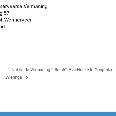
merveerse Vermaning
g 57
M
Wormerveer
nd
n
’t Nut en de Vermaning “Literair”: Eva Hoeke in Gesprek
Wieringa