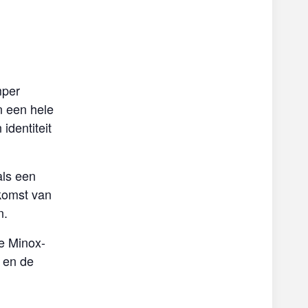
mper
n een hele
identiteit
als een
 komst van
n.
e Minox-
j en de