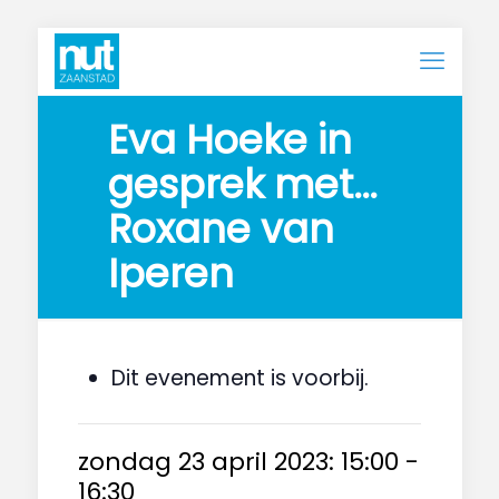
Eva Hoeke in 
gesprek met… 
Roxane van 
Iperen
Dit evenement is voorbij.
zondag 23 april 2023: 15:00
-
16:30