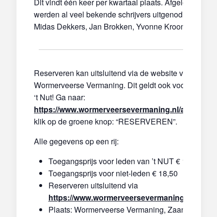
Dit vindt één keer per kwartaal plaats. Afgelopen jaar
werden al veel bekende schrijvers uitgenodigd: o.a.
Midas Dekkers, Jan Brokken, Yvonne Kroonenberg.
Reserveren kan uitsluitend via de website van de
Wormerveerse Vermaning. Dit geldt ook voor leden v
‘t Nut! Ga naar:
https://www.wormerveersevermaning.nl/agenda/
e
klik op de groene knop: “RESERVEREN”.
Alle gegevens op een rij:
Toegangsprijs voor leden van ’t NUT € 15
Toegangsprijs voor niet-leden € 18,50
Reserveren uitsluitend via
https://www.wormerveersevermaning.nl/agend
Plaats: Wormerveerse Vermaning, Zaanweg 57 i