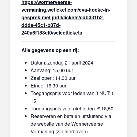
https://wormerveerse-
vermaning.weticket.com/eva-hoeke-in-
gesprek-met-judit/tickets/cdb331b2-
ddde-45c1-b07d-
240a6f188cf0/selecttickets
Alle gegevens op een rij:
Datum: zondag 21 april 2024
Aanvang: 15.00 uur
Zaal open: 14.30 uur
Einde: 16.30 uur
Toegangsprijs voor leden van ’t NUT: €
15
Toegangsprijs voor niet-leden: € 18,50
Reserveren en betalen uitsluitend via
de website van de Wormerveerse
Vermaning (zie hierboven)