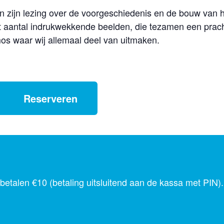
 in zijn lezing over de voorgeschiedenis en de bouw van 
t aantal indrukwekkende beelden, die tezamen een prac
s waar wij allemaal deel van uitmaken.
Reserveren
 betalen €10 (betaling uitsluitend aan de kassa met PIN).