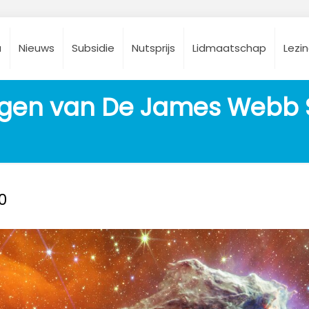
a
Nieuws
Subsidie
Nutsprijs
Lidmaatschap
Lezi
 ogen van De James Webb 
0