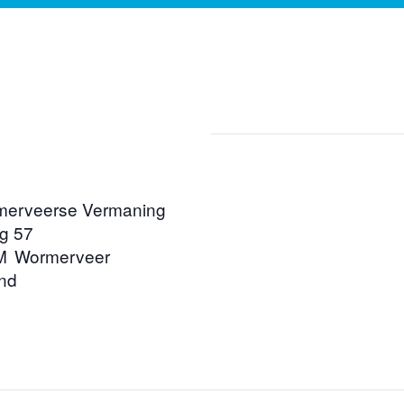
merveerse Vermaning
g 57
M
Wormerveer
nd