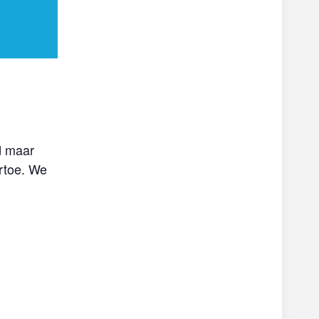
d maar
artoe. We