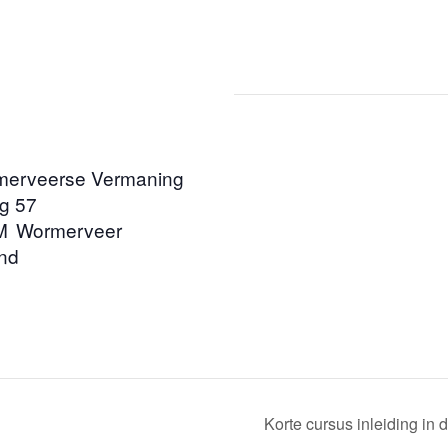
merveerse Vermaning
g 57
M
Wormerveer
nd
Korte cursus inleiding in d